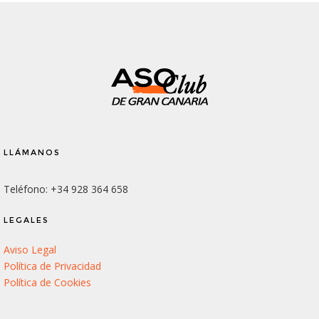
LLÁMANOS
Teléfono: +34 928 364 658
LEGALES
Aviso Legal
Política de Privacidad
Política de Cookies