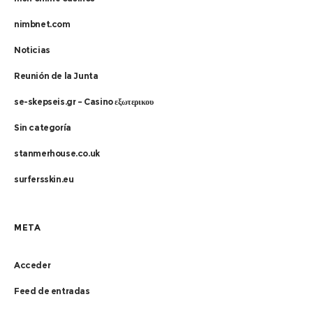
nimbnet.com
Noticias
Reunión de la Junta
se-skepseis.gr – Casino εξωτερικου
Sin categoría
stanmerhouse.co.uk
surfersskin.eu
META
Acceder
Feed de entradas