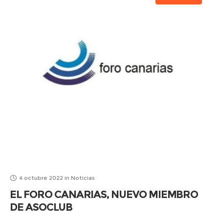
4 octubre 2022
in
Noticias
EL FORO CANARIAS, NUEVO MIEMBRO
DE ASOCLUB