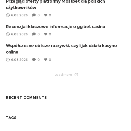
Przegląd oferty platformy Mostbet dla polskich
użytkowników
6.08.2026
0
0
Recenzja i kluczowe informacje o gg bet casino
6.08.2026
0
0
Współczesne oblicze rozrywki, czyli jak działa kasyno
online
6.08.2026
0
0
Load more
RECENT COMMENTS
TAGS