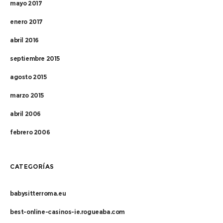
mayo 2017
enero 2017
abril 2016
septiembre 2015
agosto 2015
marzo 2015
abril 2006
febrero 2006
CATEGORÍAS
babysitterroma.eu
best-online-casinos-ie.rogueaba.com