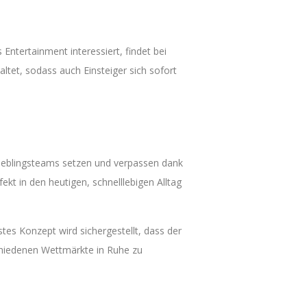
Entertainment interessiert, findet bei
altet, sodass auch Einsteiger sich sofort
 Lieblingsteams setzen und verpassen dank
ekt in den heutigen, schnelllebigen Alltag
es Konzept wird sichergestellt, dass der
rschiedenen Wettmärkte in Ruhe zu