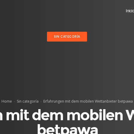
Inici
SIN CATEGORÍA
Home
Sin categoría
Erfahrungen mit dem mobilen Wettanbieter betpawa
 mit dem mobilen 
betpawa