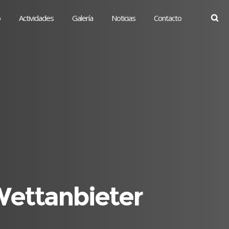
o
Actividades
Galería
Noticias
Contacto
Wettanbieter