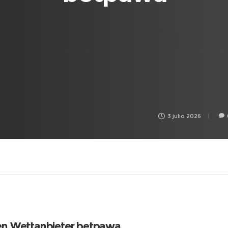
3 julio 2026
en Wettanbieter betpawa