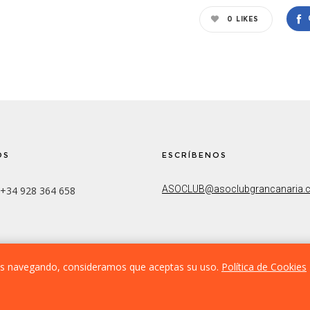
0
LIKES
OS
ESCRÍBENOS
ASOCLUB@asoclubgrancanaria.
 +34 928 364 658
al
e Privacidad
nuas navegando, consideramos que aceptas su uso.
Política de Cookies
e Cookies